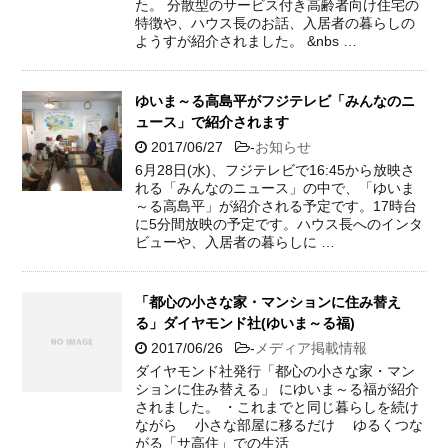
た。 分散型のサービス付き高齢者向け住宅の
特徴や、ハウス長のお話、入居者の暮らしの
ようすが紹介されました。 &nbs …
ゆいま～る高島平がフジテレビ「みんなのニ
ュース」で紹介されます
2017/06/27
-
お知らせ
6月28日(水)、フジテレビで16:45から放映さ
れる「みんなのニュース」の中で、「ゆいま
～る高島平」が紹介される予定です。17時台
に5分間放映の予定です。ハウス長へのインタ
ビューや、入居者の暮らしに …
「都心の小さな家・マンションに住み替え
る」ダイヤモンド社(ゆいま～る福)
2017/06/26
-
メディア掲載情報
ダイヤモンド社発行「都心の小さな家・マン
ションに住み替える」 にゆいま～る福が紹介
されました。 ・これまでと同じ暮らしを続け
ながら 小さな部屋に移るだけ ゆるくつな
がる「サ高住」での生活