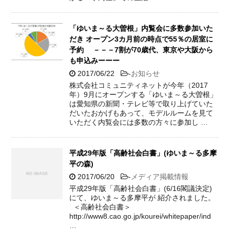
「ゆいま～る大曽根」内覧会に多数参加いた
だき オープン3カ月前の時点で55％の居室に
予約 －－－7割が70歳代、東京や大阪から
も申込みーーー
2017/06/22
-
お知らせ
株式会社コミュニティネットが今年（2017
年）9月にオープンする「ゆいま～る大曽根」
は愛知県の新聞・テレビ等で取り上げていた
だいたおかげもあって、モデルルームを見て
いただく内覧会には多数の方々に参加し …
平成29年版「高齢社会白書」(ゆいま～る多摩
平の森)
2017/06/20
-
メディア掲載情報
平成29年版「高齢社会白書」(6/16閣議決定)
にて、ゆいま～る多摩平が 紹介されました。
＜高齢社会白書＞
http://www8.cao.go.jp/kourei/whitepaper/ind
…