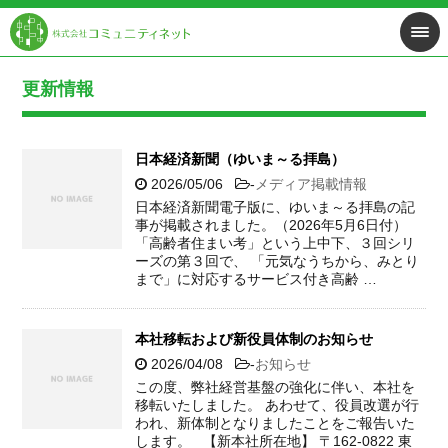
更新情報
日本経済新聞（ゆいま～る拝島）
2026/05/06
-
メディア掲載情報
日本経済新聞電子版に、ゆいま～る拝島の記
事が掲載されました。（2026年5月6日付）
「高齢者住まい考」という上中下、３回シリ
ーズの第３回で、 「元気なうちから、みとり
まで」に対応するサービス付き高齢 …
本社移転および新役員体制のお知らせ
2026/04/08
-
お知らせ
この度、弊社経営基盤の強化に伴い、本社を
移転いたしました。 あわせて、役員改選が行
われ、新体制となりましたことをご報告いた
します。 【新本社所在地】 〒162-0822 東