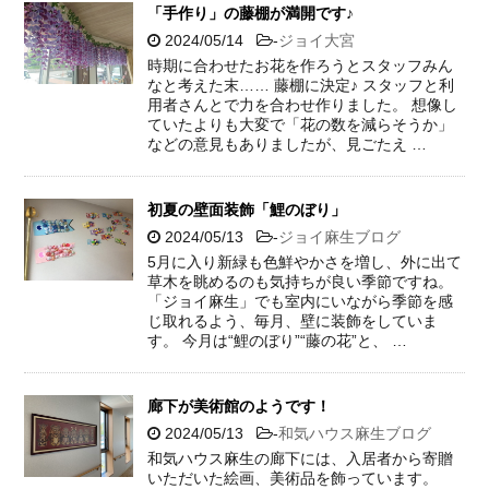
「手作り」の藤棚が満開です♪
2024/05/14
-
ジョイ大宮
時期に合わせたお花を作ろうとスタッフみん
なと考えた末…… 藤棚に決定♪ スタッフと利
用者さんとで力を合わせ作りました。 想像し
ていたよりも大変で「花の数を減らそうか」
などの意見もありましたが、見ごたえ …
初夏の壁面装飾「鯉のぼり」
2024/05/13
-
ジョイ麻生ブログ
5月に入り新緑も色鮮やかさを増し、外に出て
草木を眺めるのも気持ちが良い季節ですね。
「ジョイ麻生」でも室内にいながら季節を感
じ取れるよう、毎月、壁に装飾をしていま
す。 今月は“鯉のぼり”“藤の花”と、 …
廊下が美術館のようです！
2024/05/13
-
和気ハウス麻生ブログ
和気ハウス麻生の廊下には、入居者から寄贈
いただいた絵画、美術品を飾っています。