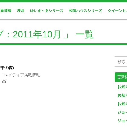
更新情報
理念
ゆいま～るシリーズ
和気ハウスシリーズ
クイーンヒ
2011年10月 」 一覧
摩平の森)
1
-
メディア掲載情報
更新
計画
お知
お知
お知
ジョ
ジョ