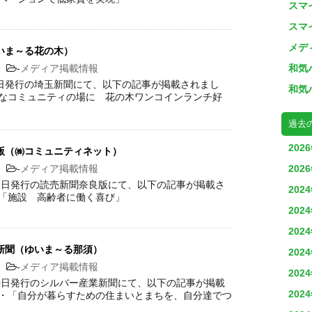
スマ
スマ
メデ
いま～る花の木）
4
-
メディア掲載情報
和気
13日発行の埼玉新聞にて、以下の記事が掲載されまし
和気
たなコミュニティの場に 花の木ワンコインランチ好
過去
202
版（㈱コミュニティネット）
8
-
メディア掲載情報
202
月12日発行の読売新聞奈良版にて、以下の記事が掲載さ
202
・「施設 高齢者に働く喜び」
202
202
新聞（ゆいま～る那須）
202
8
-
メディア掲載情報
202
月10日発行のシルバー産業新聞にて、以下の記事が掲載
202
 ・「自分が暮らすための住まいとまちを、自分達でつ