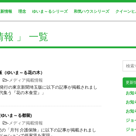
更新情報
理念
ゆいま～るシリーズ
和気ハウスシリーズ
クイーンヒ
報 」 一覧
版（ゆいま～る花の木）
4
-
メディア掲載情報
更新
4日発行の東京新聞埼玉版に以下の記事が掲載されまし
世代集う『花の木食堂』」
お知
お知
お知
(ゆいま～る都留)
ジョ
1
-
メディア掲載情報
ジョ
発売の「月刊 介護保険」に以下の記事が掲載されまし
ノベーションで低家賃を実現」