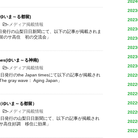
202
202
ゆいま～る都留)
202
0
-
メディア掲載情報
202
月3日発行の山梨日日新聞にて、以下の記事が掲載されま
都留のサ高住 初の交流会」
202
202
202
times(ゆいま～る神南)
202
6
-
メディア掲載情報
17日発行のthe Japan timesにて以下の記事が掲載され
202
 gray wave： Aging Japan」
202
202
202
（ゆいま～る都留）
9
-
メディア掲載情報
202
月15日発行の山梨日日新聞にて、以下の記事が掲載され
202
「サ高住好調 移住に効果」
202