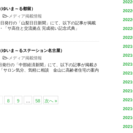
202
（ゆいま～る都留）
202
2
-
メディア掲載情報
202
月10日発行の「山梨日日新聞」にて、以下の記事が掲載
 ・「サ高住と交流拠点 完成祝い記念式典」
202
202
202
（ゆいま～るステーション名古屋）
202
7
-
メディア掲載情報
202
月7日発行の「中部経済新聞」にて、以下の記事が掲載さ
・「サロン気分、気軽に相談 金山に高齢者住宅の案内
202
202
202
202
8
9
…
58
次へ »
202
202
202