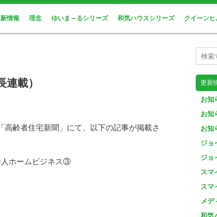
更新情報
理念
ゆいま～るシリーズ
和気ハウスシリーズ
クイーンヒ
長連載）
更新
お知
お知
行の「高齢者住宅新聞」にて、以下の記事が掲載さ
お知
ジョ
ジョ
老人ホームビジネス③
スマ
スマ
メデ
和気