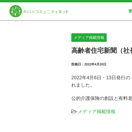
メディア掲載情報
高齢者住宅新聞（社
投稿日：2022年4月20日
2022年4月6日・13日発
れました。
公的介護保険の創設と有料
-
メディア掲載情報