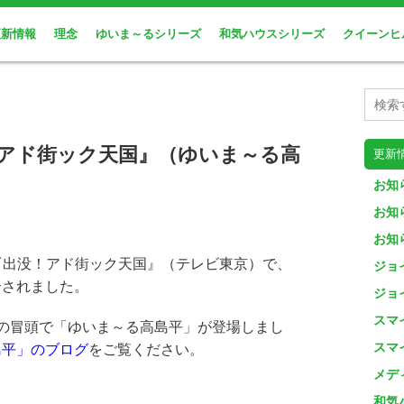
更新情報
理念
ゆいま～るシリーズ
和気ハウスシリーズ
クイーンヒ
アド街ック天国』（ゆいま～る高
更新
お知
お知
お知
らの『出没！アド街ック天国』（テレビ東京）で、
ジョ
介されました。
ジョ
スマ
の冒頭で「ゆいま～る高島平」が登場しまし
スマ
島平」のブログ
をご覧ください。
メデ
和気