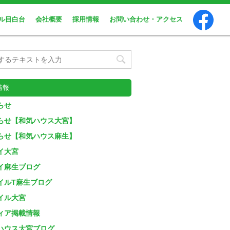
ル目白台
会社概要
採用情報
お問い合わせ・アクセス
情報
らせ
らせ【和気ハウス大宮】
らせ【和気ハウス麻生】
イ大宮
イ麻生ブログ
イルT麻生ブログ
イル大宮
ィア掲載情報
ハウス大宮ブログ