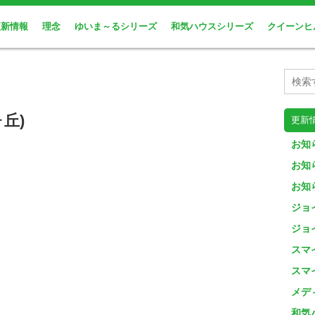
更新情報
理念
ゆいま～るシリーズ
和気ハウスシリーズ
クイーンヒ
丘)
更新
お知
お知
お知
ジョ
ジョ
スマ
スマ
メデ
和気