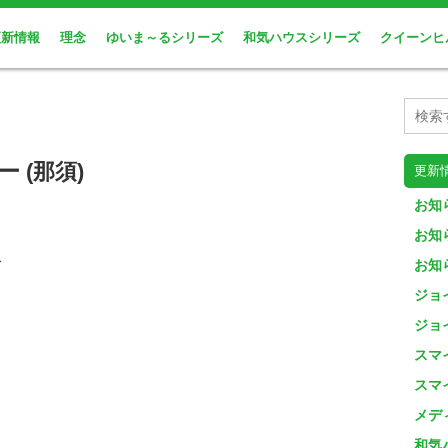
更新情報
理念
ゆいま～るシリーズ
和気ハウスシリーズ
クイーンヒ
 (那須)
更新
お知
お知
む
お知
ジョ
ジョ
スマ
スマ
メデ
和気